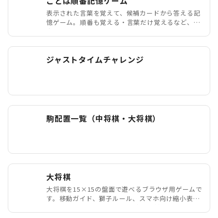
ことば順番記憶ゲーム
表示された言葉を覚えて、候補カードから答える記
憶ゲーム。順番も覚える・言葉だけ覚えるなど、設
定を変えて練習できます。
ジャストタイムチャレンジ
駒配置一覧（中将棋・大将棋）
大将棋
大将棋を15×15の盤面で遊べるブラウザ用ゲームで
す。移動ガイド、獅子ルール、スマホ向け縮小表
示、棋譜保存、駒一覧・動き確認に対応していま
す。