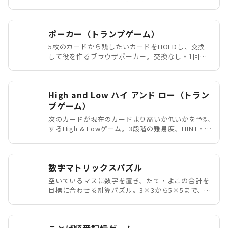
ランプ・スピードです。難易度やヒント、カード表
示を選んで遊べます。
ポーカー（トランプゲーム）
5枚のカードから残したいカードをHOLDし、交換
して役を作るブラウザポーカー。交換なし・1回・2
回の3モードに対応し、おすすめHOLDや確率・期
待点の詳細分析、役の記録や本日の成績も確認でき
ます。
High and Low ハイ アンド ロー（トラン
プゲーム）
次のカードが現在のカードより高いか低いかを予想
するHigh & Lowゲーム。3段階の難易度、HINT・
PASS、コンボボーナスに対応し、ライフがなくな
るまでハイスコアを目指します。
数字マトリックスパズル
空いているマスに数字を置き、たて・よこの合計を
目標に合わせる計算パズル。3×3から5×5まで、ス
テージやカスタム問題で遊べます。