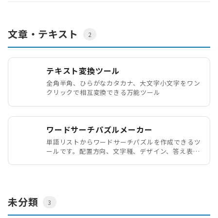
文章・テキスト
2
テキスト変換ツール
全角半角、ひらがなカタカナ、大文字小文字をワン
クリックで相互変換できる万能ツール
ワードサーチパズルメーカー
単語リストからワードサーチパズルを作成できるツ
ールです。配置方向、文字種、デザイン、答え表示
を調整でき、問題PDFや答え付きPDFの保存に対応
しています。
未分類
3